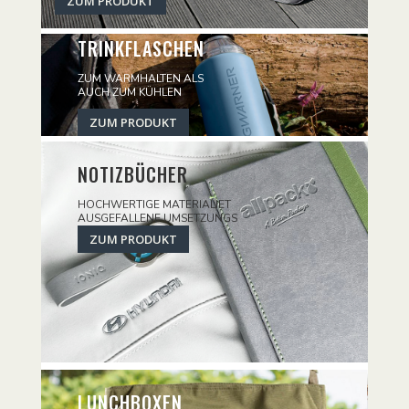
ZUM PRODUKT
TRINKFLASCHEN
ZUM WARMHALTEN ALS
AUCH ZUM KÜHLEN
ZUM PRODUKT
NOTIZBÜCHER
HOCHWERTIGE MATERIALIET
AUSGEFALLENE UMSETZUNGS
ZUM PRODUKT
LUNCHBOXEN