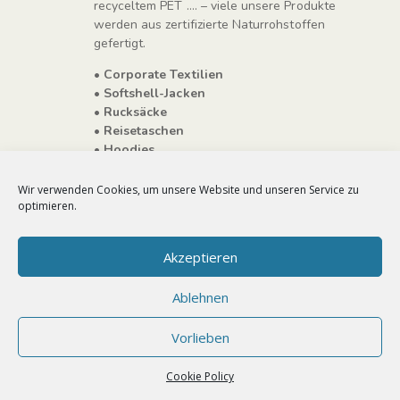
recyceltem PET …. – viele unsere Produkte
werden aus zertifizierte Naturrohstoffen
gefertigt.
• Corporate Textilien
• Softshell-Jacken
• Rucksäcke
• Reisetaschen
• Hoodies
• T-Shirts
• Poloshirts
Wir verwenden Cookies, um unsere Website und unseren Service zu
• Basecaps
optimieren.
• Taschen
Akzeptieren
Ablehnen
Vorlieben
Cookie Policy